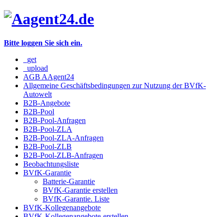
Bitte loggen Sie sich ein.
_get
_upload
AGB AAgent24
Allgemeine Geschäftsbedingungen zur Nutzung der BVfK-
Autowelt
B2B-Angebote
B2B-Pool
B2B-Pool-Anfragen
B2B-Pool-ZLA
B2B-Pool-ZLA-Anfragen
B2B-Pool-ZLB
B2B-Pool-ZLB-Anfragen
Beobachtungsliste
BVfK-Garantie
Batterie-Garantie
BVfK-Garantie erstellen
BVfK-Garantie. Liste
BVfK-Kollegenangebote
BVfK-Kollegenangebote-erstellen