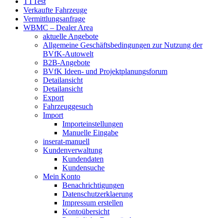
TTTest
Verkaufte Fahrzeuge
Vermittlungsanfrage
WBMC – Dealer Area
aktuelle Angebote
Allgemeine Geschäftsbedingungen zur Nutzung der
BVfK-Autowelt
B2B-Angebote
BVfK Ideen- und Projektplanungsforum
Detailansicht
Detailansicht
Export
Fahrzeuggesuch
Import
Importeinstellungen
Manuelle Eingabe
inserat-manuell
Kundenverwaltung
Kundendaten
Kundensuche
Mein Konto
Benachrichtigungen
Datenschutzerklaerung
Impressum erstellen
Kontoübersicht