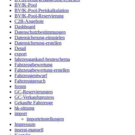
BVfK-Pool
BVfK-Pool-Preiskalkulation
BVfK-Pool-Reservierung
C2B-Angebote
Dashboard
Datenschutzbestimmungen
Datensicherung-einspielen
Datensicherung-erstellen
Detail
export
fahrzeugankauf-beuteschema
Fahrzeugbewertung
Fahrzeugbewertung-erstellen
Fahrzeugentwurf
Fahrzeuggesuch
forum
GC-Reservierungen
GC-Verkaufsprozess
Gekaufte Fahrzeuge
hk-sitzung
import
importeinstellungen
Impressum
inserat-manuell