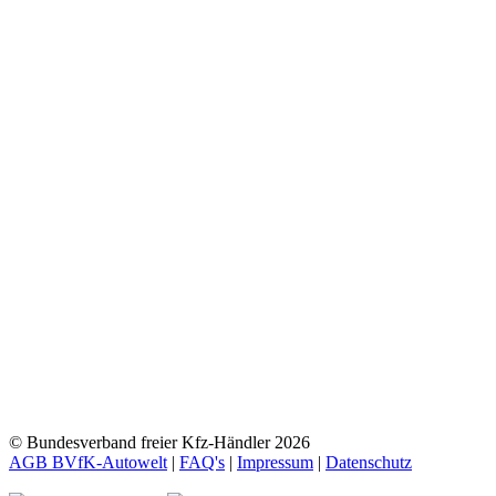
© Bundesverband freier Kfz-Händler 2026
AGB BVfK-Autowelt
|
FAQ's
|
Impressum
|
Datenschutz