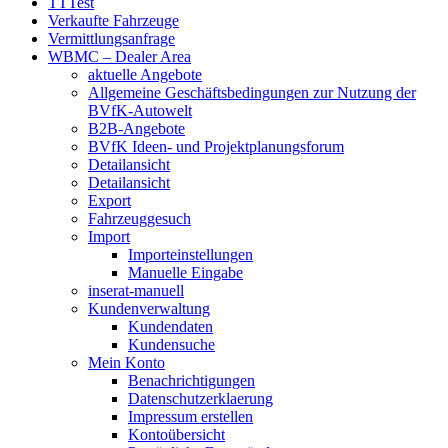
TTTest
Verkaufte Fahrzeuge
Vermittlungsanfrage
WBMC – Dealer Area
aktuelle Angebote
Allgemeine Geschäftsbedingungen zur Nutzung der
BVfK-Autowelt
B2B-Angebote
BVfK Ideen- und Projektplanungsforum
Detailansicht
Detailansicht
Export
Fahrzeuggesuch
Import
Importeinstellungen
Manuelle Eingabe
inserat-manuell
Kundenverwaltung
Kundendaten
Kundensuche
Mein Konto
Benachrichtigungen
Datenschutzerklaerung
Impressum erstellen
Kontoübersicht