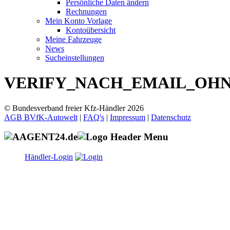
Persönliche Daten ändern
Rechnungen
Mein Konto Vorlage
Kontoübersicht
Meine Fahrzeuge
News
Sucheinstellungen
VERIFY_NACH_EMAIL_OH
© Bundesverband freier Kfz-Händler 2026
AGB BVfK-Autowelt
|
FAQ's
|
Impressum
|
Datenschutz
Händler-Login