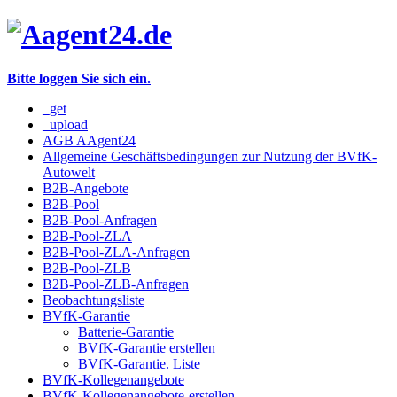
Bitte loggen Sie sich ein.
_get
_upload
AGB AAgent24
Allgemeine Geschäftsbedingungen zur Nutzung der BVfK-
Autowelt
B2B-Angebote
B2B-Pool
B2B-Pool-Anfragen
B2B-Pool-ZLA
B2B-Pool-ZLA-Anfragen
B2B-Pool-ZLB
B2B-Pool-ZLB-Anfragen
Beobachtungsliste
BVfK-Garantie
Batterie-Garantie
BVfK-Garantie erstellen
BVfK-Garantie. Liste
BVfK-Kollegenangebote
BVfK-Kollegenangebote-erstellen