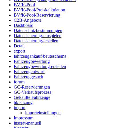
BVfK-Pool
BVfK-Pool-Preiskalkulation
BVfK-Pool-Reservierung
C2B-Angebote
Dashboard
Datenschutzbestimmungen
Datensicherung-einspielen
Datensicherung-erstellen
Detail
export
fahrzeugankauf-beuteschema
Fahrzeugbewertung
Fahrzeugbewertung-erstellen
Fahrzeugentwurf
Fahrzeuggesuch
forum
GC-Reservierungen
GC-Verkaufsprozess
Gekaufte Fahrzeuge
hk-sitzung
import
importeinstellungen
Impressum
inserat-manuell